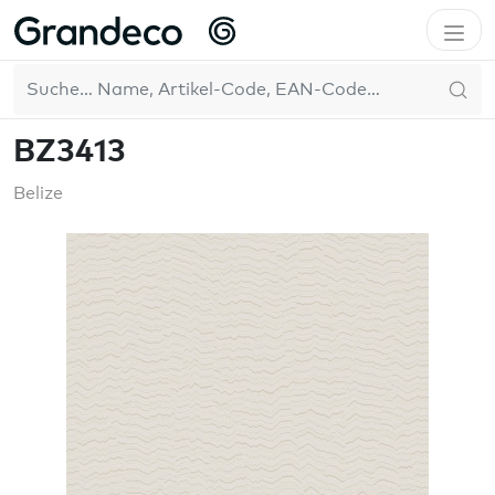
Home
GrandecoBoutique
Belize
BZ3413
DE
BZ3413
Belize