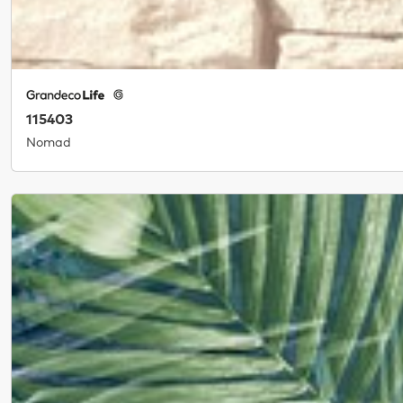
115403
Nomad