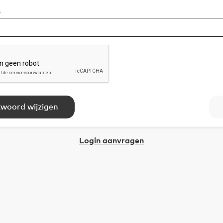
s
woord wijzigen
Login aanvragen