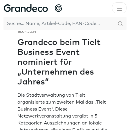
Home
Das Unternehmen
Neuigkeiten
Grandeco beim Tielt Business Event nominiert für
DE
„Unternehmen des Jahres“
18.04.2024
Grandeco beim Tielt
Business Event
nominiert für
„Unternehmen des
Jahres“
Die Stadtverwaltung von Tielt
organisierte zum zweiten Mal das „Tielt
Business Event“. Diese
Netzwerkveranstaltung vergibt in 5
Kategorien Auszeichnungen an lokale