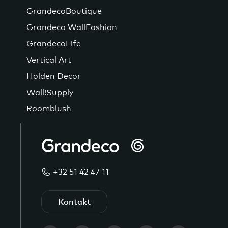
GrandecoBoutique
Grandeco WallFashion
GrandecoLife
Vertical Art
Holden Decor
Wall!Supply
Roomblush
+32 51 42 47 11
Kontakt