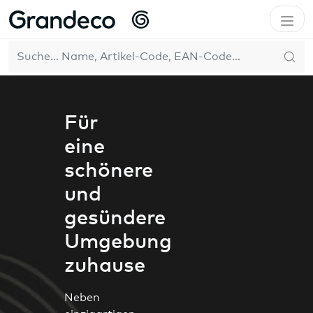
Home
Das Unternehmen
Pure & Protect
Für eine schönere und gesündere Umgebung zuhause
DE
Für
eine
schönere
und
gesündere
Umgebung
zuhause
Neben