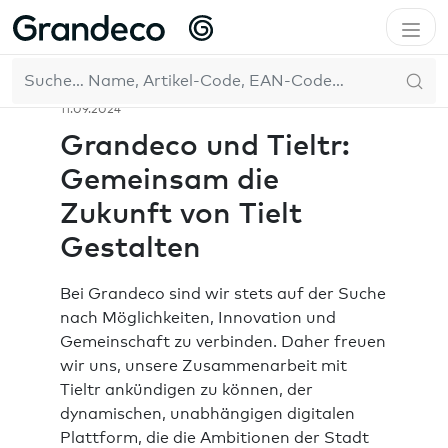
Home
Das Unternehmen
Neuigkeiten
Grandeco und Tieltr: Gemeinsam die Zukunft von Tielt
DE
Gestalten
11.09.2024
Grandeco und Tieltr:
Gemeinsam die
Zukunft von Tielt
Gestalten
Bei Grandeco sind wir stets auf der Suche
nach Möglichkeiten, Innovation und
Gemeinschaft zu verbinden. Daher freuen
wir uns, unsere Zusammenarbeit mit
Tieltr ankündigen zu können, der
dynamischen, unabhängigen digitalen
Plattform, die die Ambitionen der Stadt