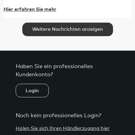
Verstärkung durch Rasch Tapeten. Dabei handelt es
Hier erfahren Sie mehr
sich um den zweitgrößten Tapeten- und
Textilhersteller in Deutschland, dessen Geschichte
bis 1861 zurückreicht.
Weitere Nachrichten anzeigen
Haben Sie ein professionelles
Kundenkonto?
Login
Noch kein professionelles Login?
Holen Sie sich Ihren Händlerzugang hier