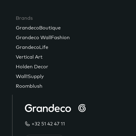
Brands
GrandecoBoutique
Grandeco WallFashion
GrandecoLife
Vertical Art
Holden Decor
Wall!Supply
Roomblush
+32 51 42 47 11