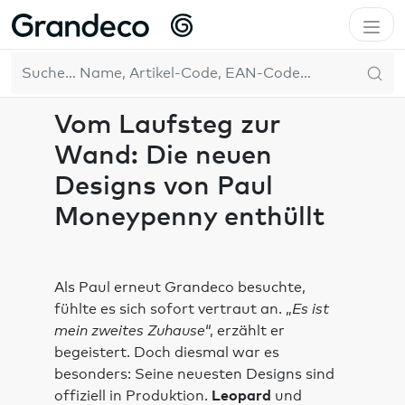
Home
Inspiration
Inspirationsquellen
Vom Laufsteg zur Wand: Die neuen Designs von Paul
DE
Moneypenny enthüllt
Vom Laufsteg zur
Wand: Die neuen
Designs von Paul
Moneypenny enthüllt
Als Paul erneut Grandeco besuchte,
fühlte es sich sofort vertraut an. „
Es ist
mein zweites Zuhause
“, erzählt er
begeistert. Doch diesmal war es
besonders: Seine neuesten Designs sind
offiziell in Produktion.
Leopard
und