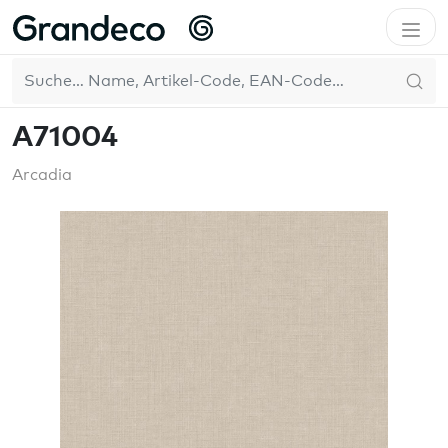
Home
GrandecoLife
Arcadia
A71004
DE
A71004
Arcadia