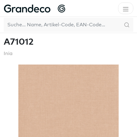
Home
GrandecoLife
Inia
A71012
DE
A71012
Inia