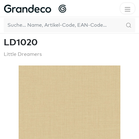
Home
WallFashion
Little Dreamers
LD1020
DE
LD1020
Little Dreamers