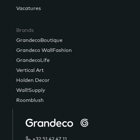
Vacatures
Brands
GrandecoBoutique
Grandeco WallFashion
GrandecoLife
Vertical Art
Holden Decor
Wall!Supply
Roomblush
+32 51 42 47 11