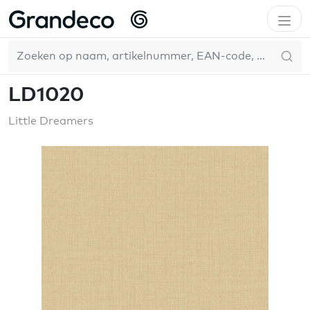
Home
WallFashion
Little Dreamers
LD1020
NL
LD1020
Little Dreamers