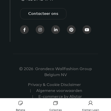
Contacteer ons
© 2026 Grandeco Wallfashion Group
Belgium NV
Privacy & Cookie Disclaimer
Algemene voorwaarden
E-commerce by Alistar
Behang
Collecties
Klanten Login