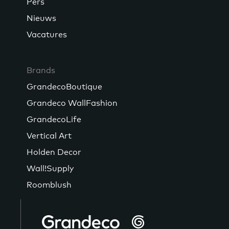
Pers
Nieuws
Vacatures
Brands
GrandecoBoutique
Grandeco WallFashion
GrandecoLife
Vertical Art
Holden Decor
Wall!Supply
Roomblush