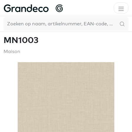
Home
WallFashion
Maison
MN1003
NL
MN1003
Maison