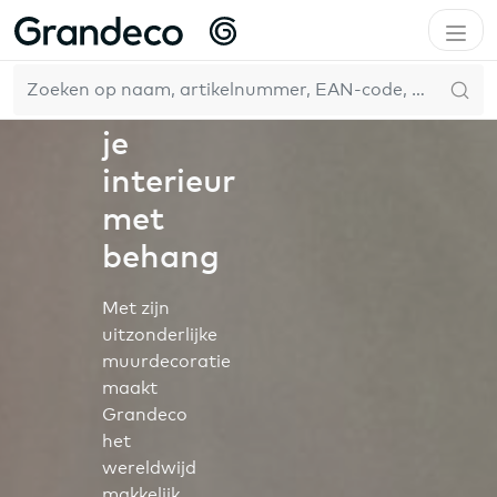
NL
Transformeer
je
interieur
met
behang
Met zijn
uitzonderlijke
muurdecoratie
maakt
Grandeco
het
wereldwijd
makkelijk