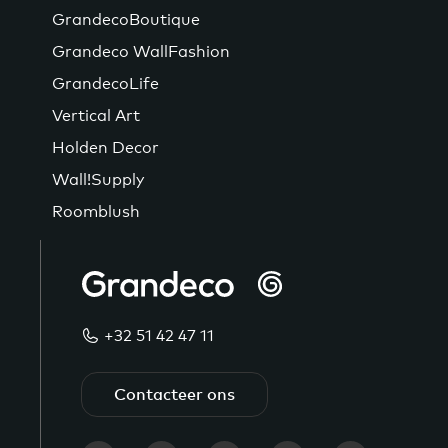
GrandecoBoutique
Grandeco WallFashion
GrandecoLife
Vertical Art
Holden Decor
Wall!Supply
Roomblush
+32 51 42 47 11
Contacteer ons