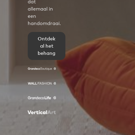
dat
allemaal in
een
handomdraai.
Ontdek
al het
behang