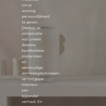
om je
woning
persoonlijkheid
te geven.
Dankzij de
combinatie
van unieke
dessins,
kwalitatieve
materialen
en
eenvoudige
aanbrengtechnieken
vertelt jouw
interieur
een
bijzonder
verhaal. En