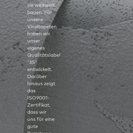
sie weltweit
bauen. Für
unsere
Vinyltapeten
haben wir
unser
eigenes
Qualitätslabel
'3S'
entwickelt.
Darüber
hinaus zeigt
das
ISO9001-
Zertifikat,
dass wir
uns für eine
gute