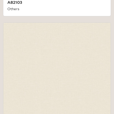
A82103
Others