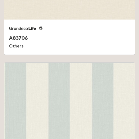
A83706
Others