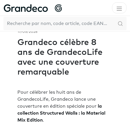
Accueil
Entreprise
Actualités
Grandeco célèbre 8 ans de GrandecoLife avec une
FR
couverture remarquable
17/03/2026
Grandeco célèbre 8
ans de GrandecoLife
avec une couverture
remarquable
Pour célébrer les huit ans de
GrandecoLife, Grandeco lance une
couverture en édition spéciale pour
la
collection Structured Walls : la Material
Mix Edition
.