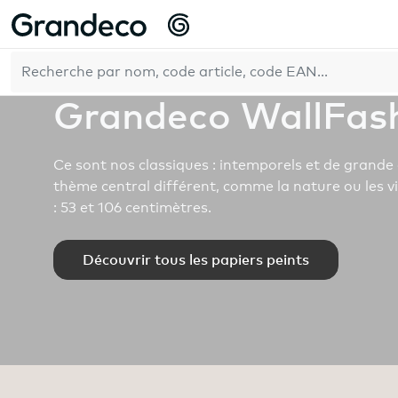
Accueil
Entreprise
Nos marques
Grandeco WallFashio
FR
Grandeco WallFas
Ce sont nos classiques : intemporels et de grande 
thème central différent, comme la nature ou les v
: 53 et 106 centimètres.
Découvrir tous les papiers peints