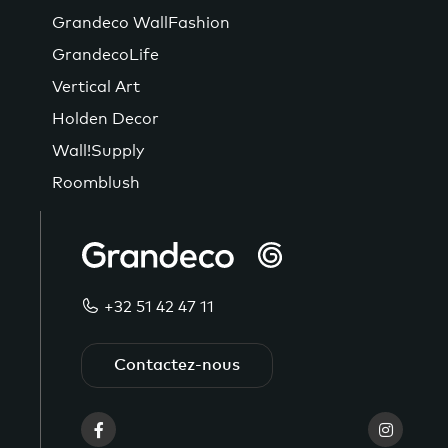
Grandeco WallFashion
GrandecoLife
Vertical Art
Holden Decor
Wall!Supply
Roomblush
+32 51 42 47 11
Contactez-nous