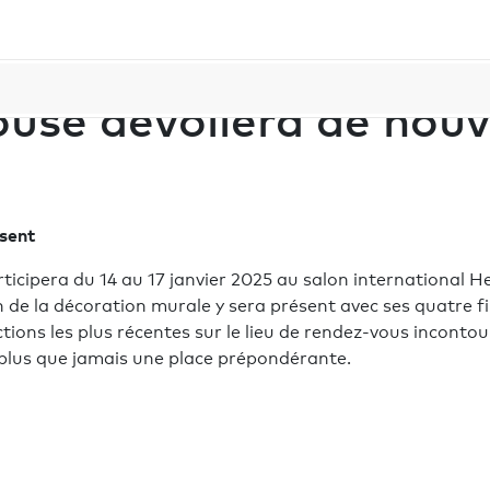
voilera de nouvelles collections au Heimtextil 2025
use dévoilera de nouve
sent
icipera du 14 au 17 janvier 2025 au salon international H
 de la décoration murale y sera présent avec ses quatre fil
ions les plus récentes sur le lieu de rendez-vous incontou
t plus que jamais une place prépondérante.