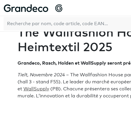
Accueil
Entreprise
Actualités
The Wallfashion House dé
FR
26/11/2024
The Wallfashion Ho
Heimtextil 2025
Grandeco, Rasch, Holden et WallSupply seront pré
Tielt, Novembre 2024
– The Wallfashion House part
(hall 3 - stand F55). Le leader du marché européen
et
WallSupply
(PB). Chacune présentera ses collect
murale. L’innovation et la durabilité y occuperon