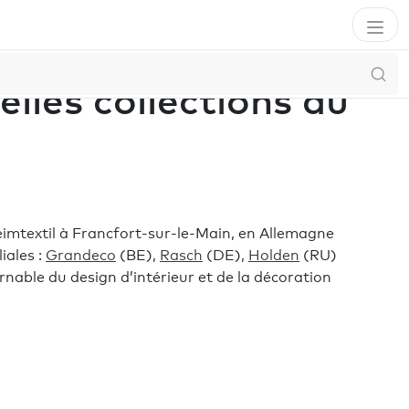
lles collections au
eimtextil à Francfort-sur-le-Main, en Allemagne
iales :
Grandeco
(BE),
Rasch
(DE),
Holden
(RU)
rnable du design d’intérieur et de la décoration