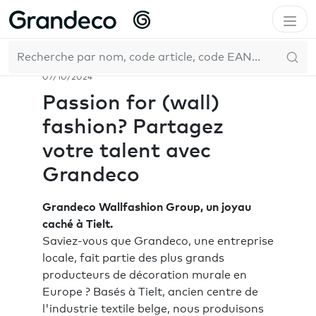
Accueil
Entreprise
Actualités
Passion for (wall) fashion? Partagez votre talent avec
FR
Grandeco
07/10/2024
Passion for (wall)
fashion? Partagez
votre talent avec
Grandeco
Grandeco Wallfashion Group, un joyau
caché à Tielt.
Saviez-vous que Grandeco, une entreprise
locale, fait partie des plus grands
producteurs de décoration murale en
Europe ? Basés à Tielt, ancien centre de
l'industrie textile belge, nous produisons