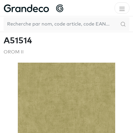
Accueil
GrandecoLife
OROM II
A51514
FR
A51514
OROM II