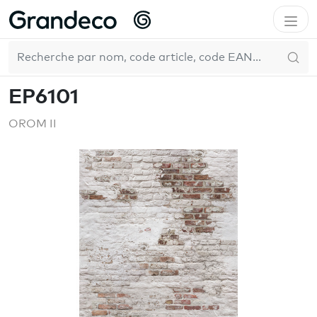
Accueil
GrandecoLife
OROM II
EP6101
FR
EP6101
OROM II