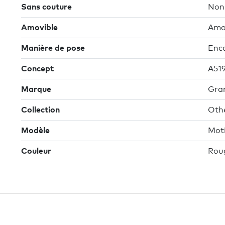
Sans couture
Non
Amovible
Amov
Manière de pose
Enco
Concept
A519
Marque
Gra
Collection
Oth
Modèle
Mot
Couleur
Rou