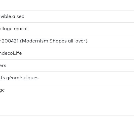
ible à sec
llage mural
 200421 (Modernism Shapes all-over)
ndecoLife
ers
ifs géométriques
ge