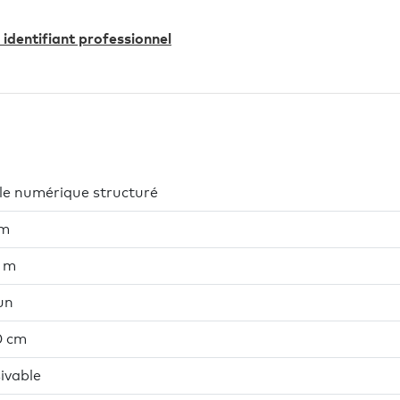
identifiant professionnel
le numérique structuré
cm
4 m
un
0 cm
ivable