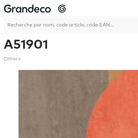
Accueil
GrandecoLife
Others
A51901
FR
A51901
Others