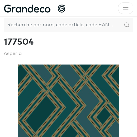
Accueil
GrandecoLife
Asperia
177504
FR
177504
Asperia