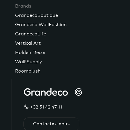
Brands
GrandecoBoutique
Grandeco WallFashion
GrandecoLife
Vertical Art
Holden Decor
Wall!Supply
Roomblush
+32 51 42 47 11
Contactez-nous