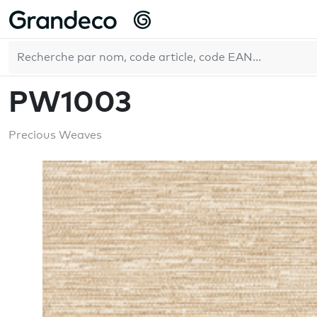
Accueil
GrandecoBoutique
Precious Weaves
PW1003
FR
PW1003
Precious Weaves