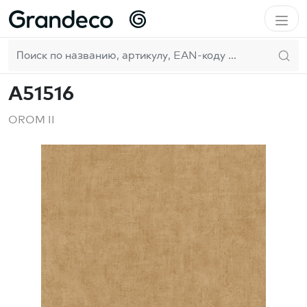
Домой
GrandecoLife
OROM II
A51516
RU
A51516
OROM II