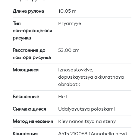
Длина рулона
10,05 m
Тип
Pryamyye
повторяющегося
рисунка
Расстояние до
53,00 cm
повтора рисунка
Моющиеся
Iznosostoykiye,
dopuskayetsya akkuratnaya
obrabotk
Бесшовные
HeT
Снимающиеся
Udalyayutsya poloskami
Метод нанесения
Kley nanositsya na steny
Концепция
A515 210068 (Annabella new)