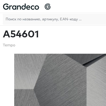
Домой
Vertical Art
Tempo
A54601
RU
A54601
Tempo