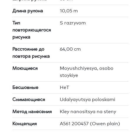
Длина рулона
10,05 m
Тип
S razryvom
повторяющегося
рисунка
Расстояние до
64,00 cm
повтора рисунка
Моющиеся
Moyushchiyesya, osobo
stoykiye
Бесшовные
HeT
Снимающиеся
Udalyayutsya poloskami
Метод нанесения
Kley nanositsya na steny
Концепция
A561 200457 (Owen plain)