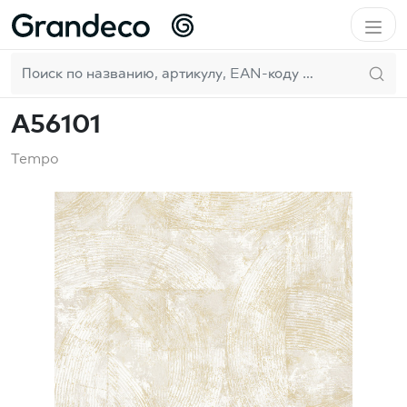
Домой
Vertical Art
Tempo
A56101
RU
A56101
Tempo