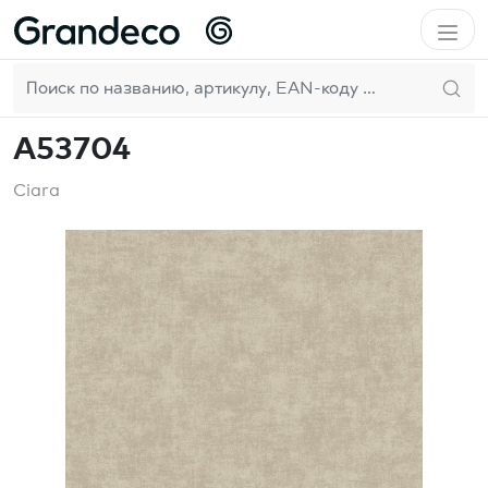
Домой
GrandecoLife
Ciara
A53704
RU
A53704
Ciara