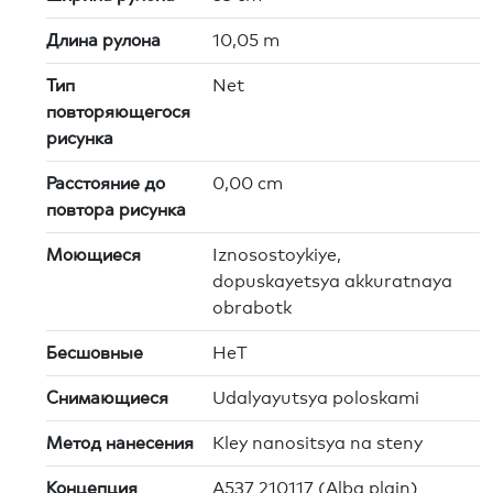
Длина рулона
10,05 m
Тип
Net
повторяющегося
рисунка
Расстояние до
0,00 cm
повтора рисунка
Моющиеся
Iznosostoykiye,
dopuskayetsya akkuratnaya
obrabotk
Бесшовные
HeT
Снимающиеся
Udalyayutsya poloskami
Метод нанесения
Kley nanositsya na steny
Концепция
A537 210117 (Alba plain)