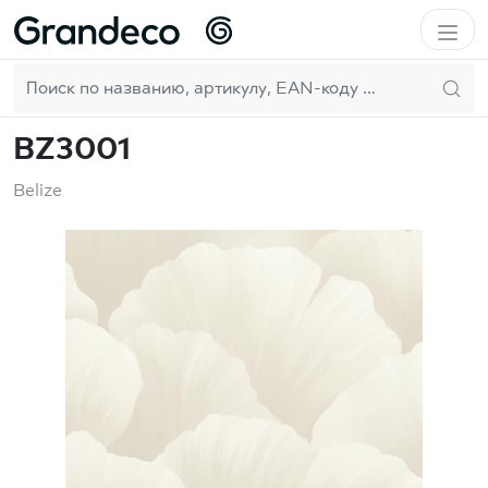
Домой
GrandecoBoutique
Belize
BZ3001
RU
BZ3001
Belize