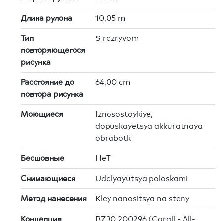
Длина рулона
10,05 m
Тип
S razryvom
повторяющегося
рисунка
Расстояние до
64,00 cm
повтора рисунка
Моющиеся
Iznosostoykiye,
dopuskayetsya akkuratnaya
obrabotk
Бесшовные
HeT
Снимающиеся
Udalyayutsya poloskami
Метод нанесения
Kley nanositsya na steny
Концепция
BZ30 200296 (Corall - All-