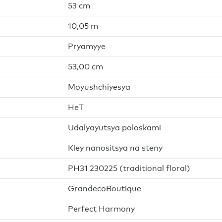
53 cm
10,05 m
Pryamyye
53,00 cm
Moyushchiyesya
HeT
Udalyayutsya poloskami
Kley nanositsya na steny
PH31 230225 (traditional floral)
GrandecoBoutique
Perfect Harmony