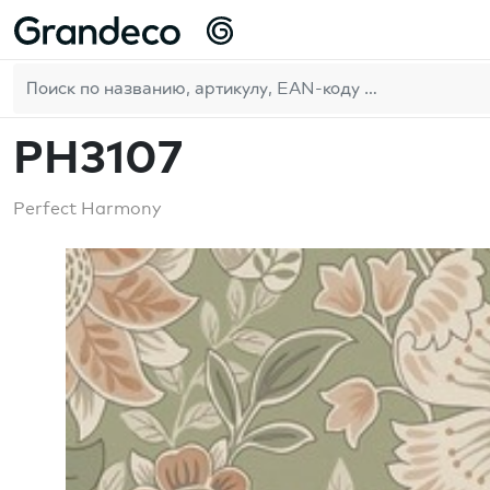
Домой
GrandecoBoutique
Perfect Harmony
PH3107
RU
PH3107
Perfect Harmony