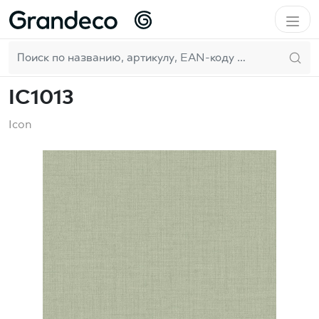
Домой
WallFashion
Icon
IC1013
RU
IC1013
Icon