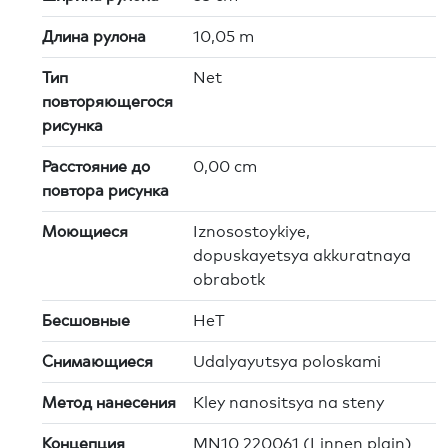
Длина рулона
10,05 m
Тип
Net
повторяющегося
рисунка
Расстояние до
0,00 cm
повтора рисунка
Моющиеся
Iznosostoykiye,
dopuskayetsya akkuratnaya
obrabotk
Бесшовные
HeT
Снимающиеся
Udalyayutsya poloskami
Метод нанесения
Kley nanositsya na steny
Концепция
MN10 220061 (Linnen plain)