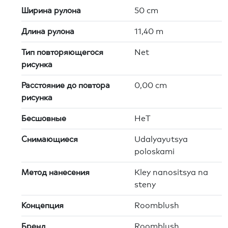
Ширина рулона
50 cm
Длина рулона
11,40 m
Тип повторяющегося
Net
рисунка
Расстояние до повтора
0,00 cm
рисунка
Бесшовные
HeT
Снимающиеся
Udalyayutsya
poloskami
Метод нанесения
Kley nanositsya na
steny
Концепция
Roomblush
Бренд
Roomblush