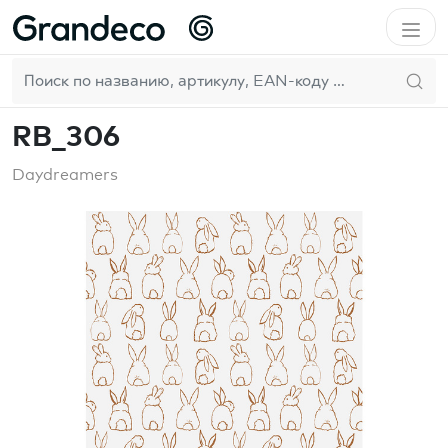
Домой
Roomblush
Daydreamers
RB_306
RU
RB_306
Daydreamers