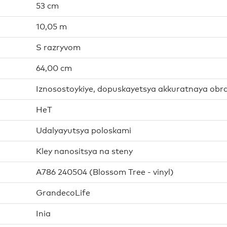
53 cm
10,05 m
S razryvom
64,00 cm
Iznosostoykiye, dopuskayetsya akkuratnaya obr
HeT
Udalyayutsya poloskami
Kley nanositsya na steny
A786 240504 (Blossom Tree - vinyl)
GrandecoLife
Inia