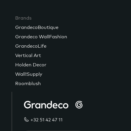
Brands
GrandecoBoutique
Grandeco WallFashion
GrandecoLife
Vertical Art
Holden Decor
Wall!Supply
Roomblush
+32 51 42 47 11