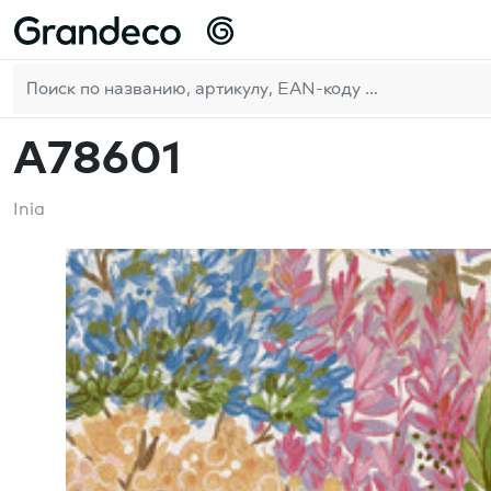
Домой
GrandecoLife
Inia
A78601
RU
A78601
Inia