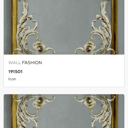
191501
Icon