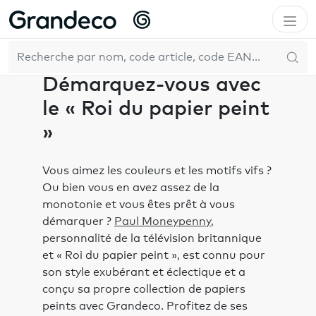
Accueil
Inspiration
Tendances
Démarquez-vous avec le « Roi du papier peint »
FR
Démarquez-vous avec
le « Roi du papier peint
»
Vous aimez les couleurs et les motifs vifs ?
Ou bien vous en avez assez de la
monotonie et vous êtes prêt à vous
démarquer ?
Paul Moneypenny
,
personnalité de la télévision britannique
et « Roi du papier peint », est connu pour
son style exubérant et éclectique et a
conçu sa propre collection de papiers
peints avec Grandeco. Profitez de ses