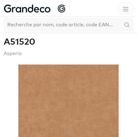
Accueil
GrandecoLife
A51520
FR
A51520
Asperia