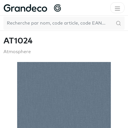
Accueil
GrandecoBoutique
Atmosphere
AT1024
FR
Pure & Protect
AT1024
Atmosphere