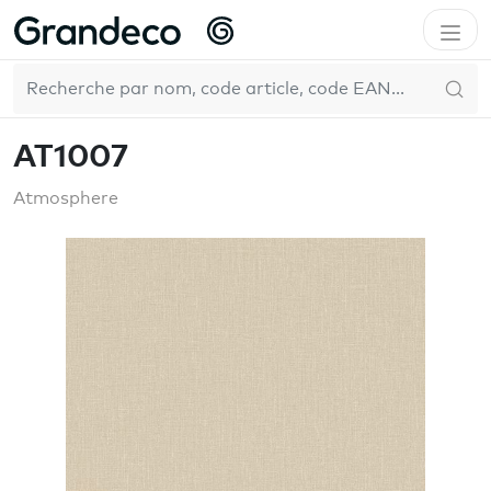
Accueil
GrandecoBoutique
Atmosphere
AT1007
FR
Pure & Protect
AT1007
Atmosphere