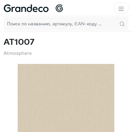
Домой
GrandecoBoutique
Atmosphere
AT1007
RU
Pure & Protect
AT1007
Atmosphere