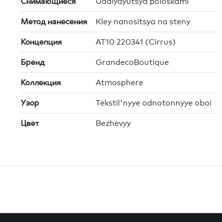
Снимающиеся
Udalyayutsya poloskami
Метод нанесения
Kley nanositsya na steny
Концепция
AT10 220341 (Cirrus)
Бренд
GrandecoBoutique
Коллекция
Atmosphere
Узор
Tekstil'nyye odnotonnyye oboi
Цвет
Bezhevyy