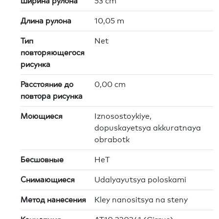
Ширина рулона
53 cm
Длина рулона
10,05 m
Тип
Net
повторяющегося
рисунка
Расстояние до
0,00 cm
повтора рисунка
Моющиеся
Iznosostoykiye,
dopuskayetsya akkuratnaya
obrabotk
Бесшовные
HeT
Снимающиеся
Udalyayutsya poloskami
Метод нанесения
Kley nanositsya na steny