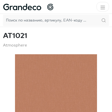
Домой
GrandecoBoutique
Atmosphere
AT1021
RU
Pure & Protect
AT1021
Atmosphere