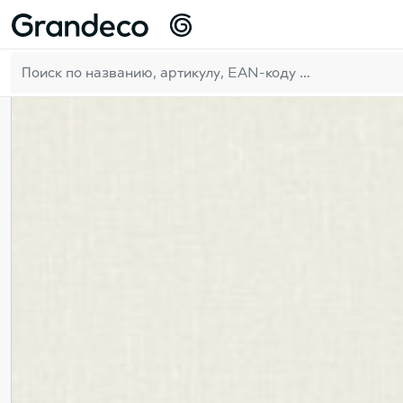
Домой
GrandecoBoutique
Atmosphere
RU
39
Результаты