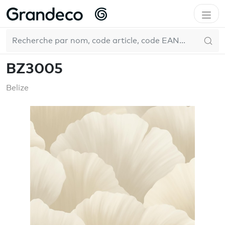
Accueil
GrandecoBoutique
Belize
BZ3005
FR
BZ3005
Belize