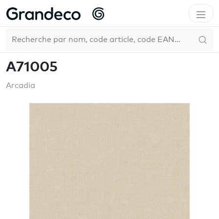
Accueil
GrandecoLife
Arcadia
A71005
FR
A71005
Arcadia