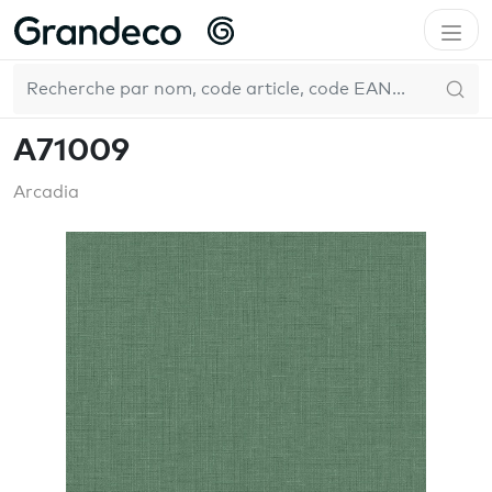
Accueil
GrandecoLife
Arcadia
A71009
FR
A71009
Arcadia