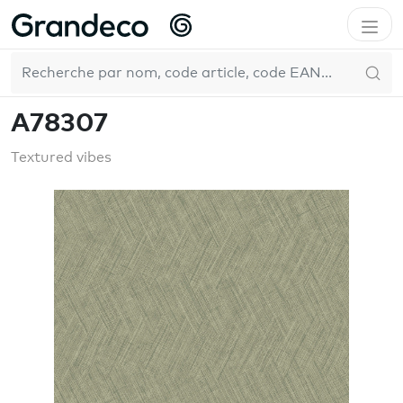
Accueil
GrandecoLife
Textured vibes
A78307
FR
A78307
Textured vibes