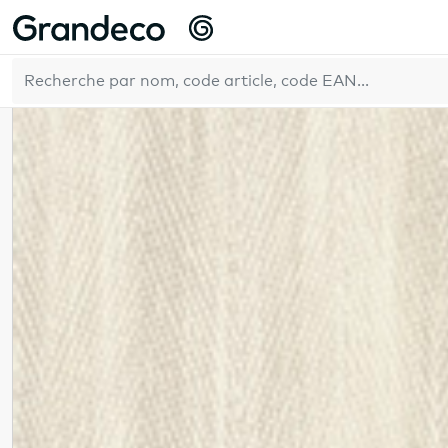
Accueil
GrandecoLife
Textured vibes
FR
42
Résultats