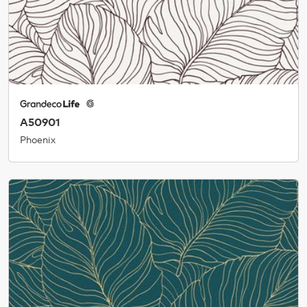
A50901
Phoenix