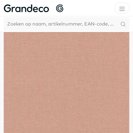
Home
Vertical Art
Phoenix
NL
11
Resultaten
Filter