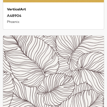
A48904
Phoenix