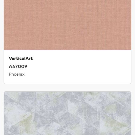
A47009
Phoenix