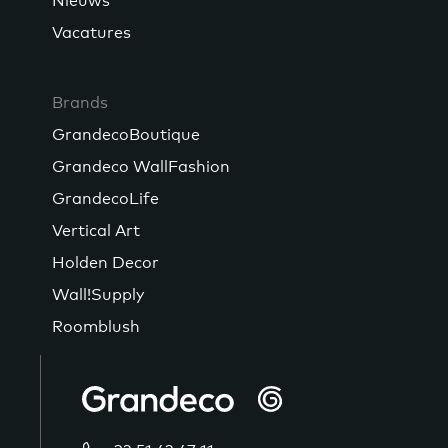
Nieuws
Vacatures
Brands
GrandecoBoutique
Grandeco WallFashion
GrandecoLife
Vertical Art
Holden Decor
Wall!Supply
Roomblush