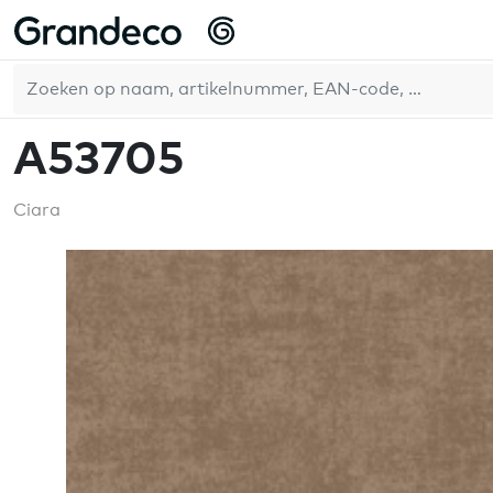
Home
GrandecoLife
Ciara
A53705
NL
A53705
Ciara