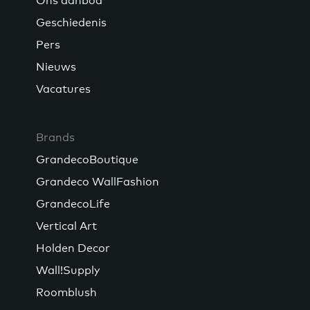
Ons aanbod
Geschiedenis
Pers
Nieuws
Vacatures
Brands
GrandecoBoutique
Grandeco WallFashion
GrandecoLife
Vertical Art
Holden Decor
Wall!Supply
Roomblush