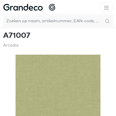
Home
GrandecoLife
Arcadia
A71007
NL
A71007
Arcadia