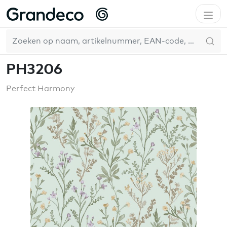
Home
GrandecoBoutique
Perfect Harmony
PH3206
NL
PH3206
Perfect Harmony